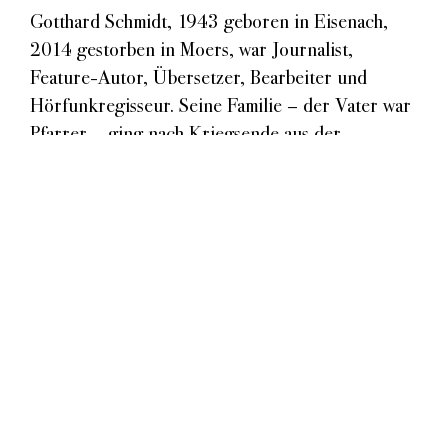
Gotthard Schmidt, 1943 geboren in Eisenach,
2014 gestorben in Moers, war Journalist,
Feature-Autor, Übersetzer, Bearbeiter und
Hörfunkregisseur. Seine Familie – der Vater war
Pfarrer – ging nach Kriegsende aus der
damaligen Ostzone in den Westen. In Essen
machte Gotthard Schmidt Abitur, studierte erst
Theologie, dann Germanistik und ging vor dem
Abschluss als Freier Mitarbeiter zur
Westdeutschen Allgemeinen Zeitung nach Moers.
Nach einem Praktikum 1967 beim Hessischen
Rundfunk schrieb er seine erste Radiosendung
über Drückerkolonnen. In den 1970ern ging er
Westberlin und schrieb mehrere Features für den
SFB. Ende der 1980er kehrte er nach Moers
zurück. Typisch für die Feature-Arbeiten von