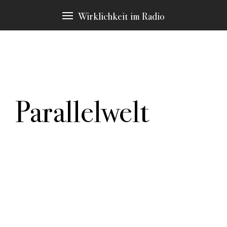
Wirklichkeit im Radio
Parallelwelt
In allen Texten finden sich Passagen zu bestimmten
Schlagwörtern, die immer wieder Thema sind. Diese
möchten wir Ihnen an dieser Stelle vorstellen. Durch
klicken gelangen Sie zu den Stellen in den Stücken,
die hier erscheinen.
weitere Schlagwörter:
Authentizität
Autorenrolle
Erzählstrategie
Machart
Material