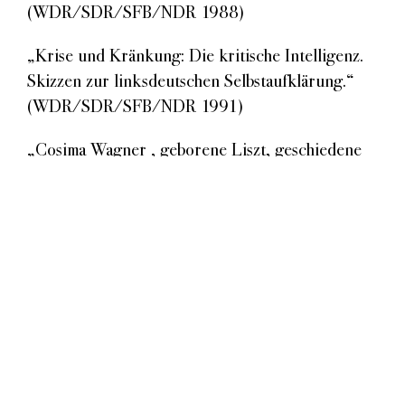
(WDR/SDR/SFB/NDR 1988)
„Krise und Kränkung: Die kritische Intelligenz.
Skizzen zur linksdeutschen Selbstaufklärung.“
(WDR/SDR/SFB/NDR 1991)
„Cosima Wagner , geborene Liszt, geschiedene
von Bülow“
(SDR/WDR/NDR/SFB 1998)
„Im Abstammungsglück. Greise Szenen“
(WDR/SWR/SFB/DLR 2001)
Stichwörter:
Oper
;
Musik
;
Biografie