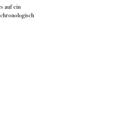
Sound
s auf ein
Sprechweise
 chronologisch
Themen