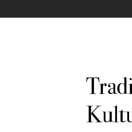
Tradi
In allen Texten finden sich Passagen zu best
dieser Stelle vorstellen. Durch klicken gelang
Kult