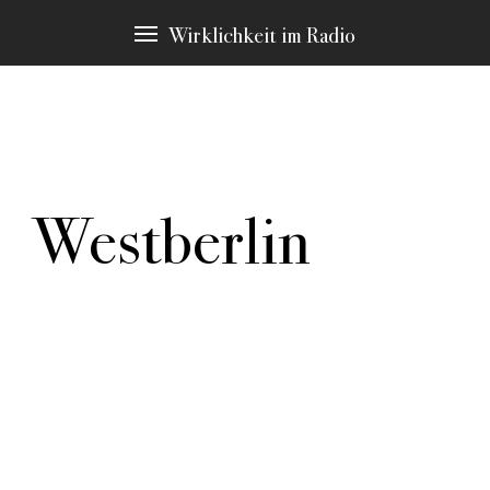
Wirklichkeit im Radio
Westberlin
In allen Texten finden sich Passagen zu bestimmten
Schlagwörtern, die immer wieder Thema sind. Diese
möchten wir Ihnen an dieser Stelle vorstellen. Durch
klicken gelangen Sie zu den Stellen in den Stücken,
die hier erscheinen.
weitere Schlagwörter:
Authentizität
Autorenrolle
Erzählstrategie
Machart
Material