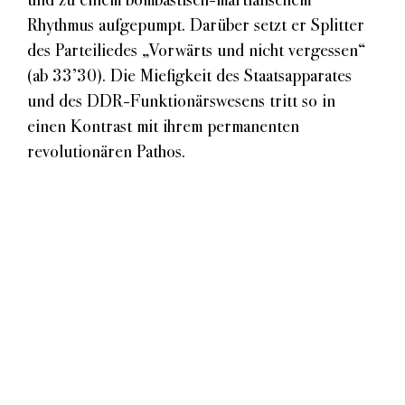
Sound
Rhythmus aufgepumpt. Darüber setzt er Splitter
Sprechweise
des Parteiliedes „Vorwärts und nicht vergessen“
Themen
(ab 33’30). Die Miefigkeit des Staatsapparates
und des DDR-Funktionärswesens tritt so in
einen Kontrast mit ihrem permanenten
revolutionären Pathos.