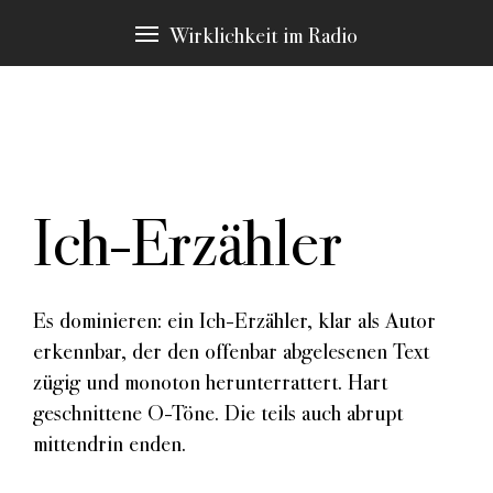
Wirklichkeit im Radio
Ich-Erzähler
In allen Texten finden sich Passagen zu bestimmten
Schlagwörtern, die immer wieder Thema sind. Diese
möchten wir Ihnen an dieser Stelle vorstellen. Durch
klicken gelangen Sie zu den Stellen in den Stücken,
Es dominieren: ein Ich-Erzähler, klar als Autor
die hier erscheinen.
erkennbar, der den offenbar abgelesenen Text
weitere Schlagwörter:
zügig und monoton herunterrattert. Hart
Authentizität
geschnittene O-Töne. Die teils auch abrupt
Autorenrolle
Erzählstrategie
mittendrin enden.
Machart
Material