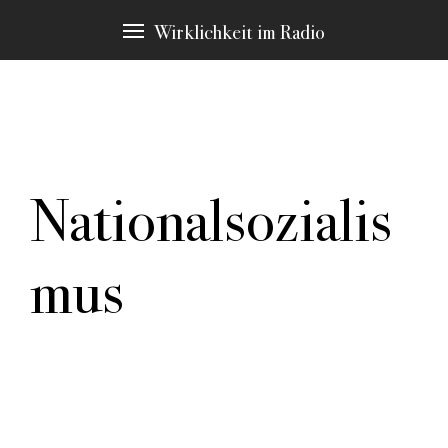
Wirklichkeit im Radio
Nationalsozialis
In allen Texten finden sich Passagen zu bestimmten
Schlagwörtern, die immer wieder Thema sind. Diese
möchten wir Ihnen an dieser Stelle vorstellen. Durch
mus
klicken gelangen Sie zu den Stellen in den Stücken,
die hier erscheinen.
weitere Schlagwörter:
Authentizität
Autorenrolle
Erzählstrategie
Machart
Material