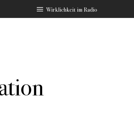
Wirklichkeit im Radio
ation
immten Schlagwörtern, die immer wieder Thema sind. Diese möchten 
en Sie zu den Stellen in den Stücken, die hier erscheinen.