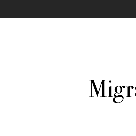
Migr
In allen Texten finden sich Passagen zu best
dieser Stelle vorstellen. Durch klicken gelang