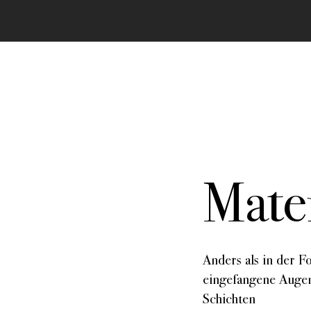
Mater
In allen Texten finden sich Passagen zu best
dieser Stelle vorstellen. Durch klicken gelang
Anders als in der F
eingefangene Augenb
Schichten