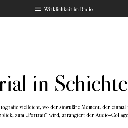
Wirklichkeit im Radio
ial in Schicht
immten Schlagwörtern, die immer wieder Thema sind. Diese möchten 
en Sie zu den Stellen in den Stücken, die hier erscheinen.
otografie vielleicht, wo der singuläre Moment, der einmal
lick, zum „Portrait“ wird, arrangiert der Audio-Collageu