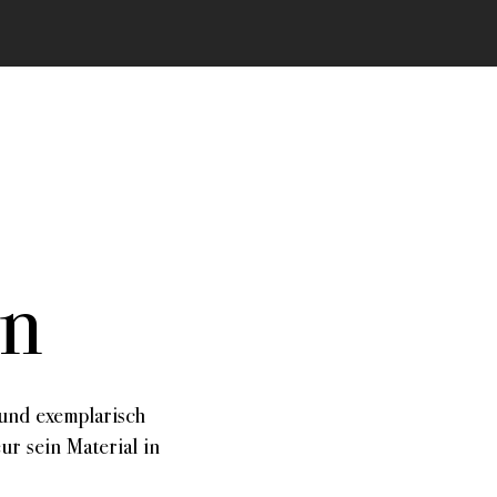
en
wir Ihnen an
weitere
Schlagwörter:
Authentizität
 und exemplarisch
Autorenrolle
Erzählstrategie
r sein Material in
Machart
Material