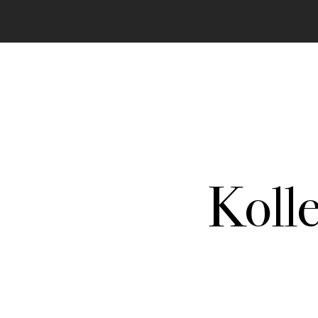
Koll
In allen Texten finden sich Passagen zu best
dieser Stelle vorstellen. Durch klicken gelang