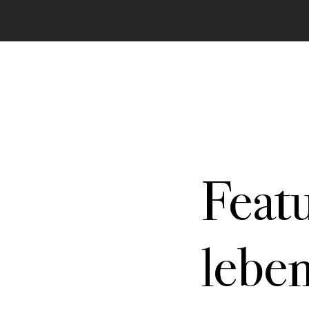
Feat
In allen Texten finden sich Passagen zu best
dieser Stelle vorstellen. Durch klicken gelang
lebe