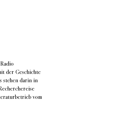
Sound
Sprechweise
Themen
 Radio
mit der Geschichte
 stehen darin in
 Recherchereise
teraturbetrieb vom