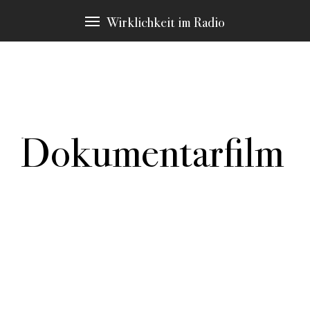
Wirklichkeit im Radio
Dokumentarfilm
In allen Texten finden sich Passagen zu bestimmten
Schlagwörtern, die immer wieder Thema sind. Diese
möchten wir Ihnen an dieser Stelle vorstellen. Durch
klicken gelangen Sie zu den Stellen in den Stücken,
die hier erscheinen.
weitere Schlagwörter:
Authentizität
Autorenrolle
Erzählstrategie
Machart
Material