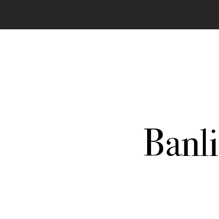
Banl
In allen Texten finden sich Passagen zu best
dieser Stelle vorstellen. Durch klicken gelang