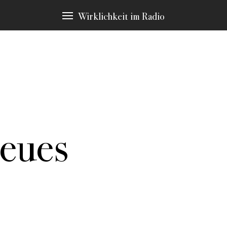
Wirklichkeit im Radio
ieues
immten Schlagwörtern, die immer wieder Thema sind. Diese möchten 
en Sie zu den Stellen in den Stücken, die hier erscheinen.