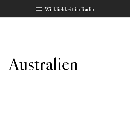
Wirklichkeit im Radio
Australien
In allen Texten finden sich Passagen zu bestimmten
Schlagwörtern, die immer wieder Thema sind. Diese
möchten wir Ihnen an dieser Stelle vorstellen. Durch
klicken gelangen Sie zu den Stellen in den Stücken,
die hier erscheinen.
weitere Schlagwörter:
Authentizität
Autorenrolle
Erzählstrategie
Machart
Material