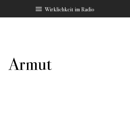
Wirklichkeit im Radio
Armut
In allen Texten finden sich Passagen zu bestimmten
Schlagwörtern, die immer wieder Thema sind. Diese
möchten wir Ihnen an dieser Stelle vorstellen. Durch
klicken gelangen Sie zu den Stellen in den Stücken,
die hier erscheinen.
weitere Schlagwörter:
Authentizität
Autorenrolle
Erzählstrategie
Machart
Material